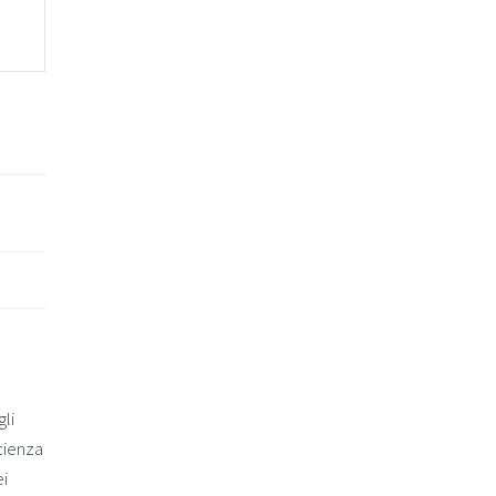
li
cienza
ei