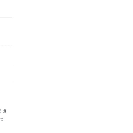
 di
re