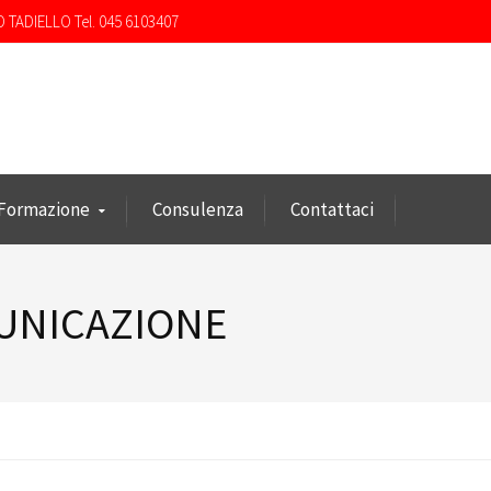
O TADIELLO Tel. 045 6103407
Formazione
Consulenza
Contattaci
MUNICAZIONE