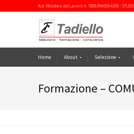
Aut. Ministero del Lavoro n. 7888/MA004.A003 - STUDI
Home
About
Selezione
Formazione – CO