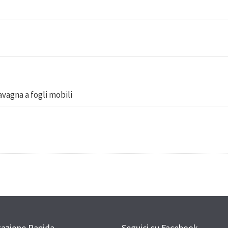
avagna a fogli mobili
gazione Rapida
Seguici su Facebook