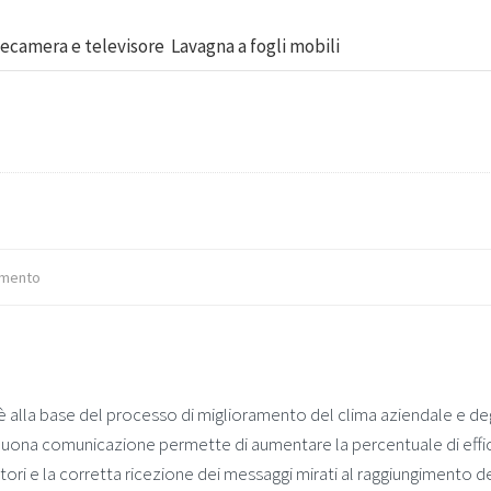
ecamera e televisore Lavagna a fogli mobili
mento
è alla base del processo di miglioramento del clima aziendale e deg
na buona comunicazione permette di aumentare la percentuale di effi
atori e la corretta ricezione dei messaggi mirati al raggiungimento d