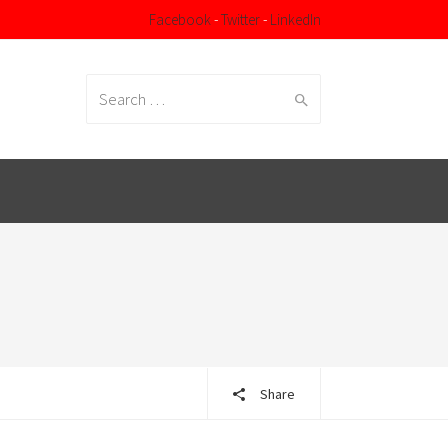
Facebook
-
Twitter
-
LinkedIn
Search
for:
Share