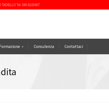
O TADIELLO Tel. 045 6103407
Formazione
Consulenza
Contattaci
dita