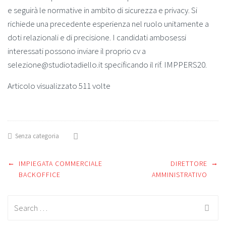
e seguirà le normative in ambito di sicurezza e privacy. Si
richiede una precedente esperienza nel ruolo unitamente a
doti relazionali e di precisione. I candidati ambosessi
interessati possono inviare il proprio cv a
selezione@studiotadiello.it specificando il rif. IMPPERS20.
Articolo visualizzato 511 volte
Senza categoria
←
→
Post
IMPIEGATA COMMERCIALE
DIRETTORE
BACKOFFICE
AMMINISTRATIVO
navigation
Search
for: