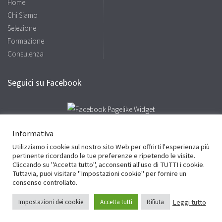
Home
Chi Siamo
Selezione
Formazione
Consulenza
Seguici su Facebook
Informativa
Utilizziamo i cookie sul nostro sito Web per offrirti l'esperienza più
Facebook
Twitter
LinkedIn
pertinente ricordando le tue preferenze e ripetendo le visite.
Cliccando su "Accetta tutto", acconsenti all'uso di TUTTI i cookie.
Cookie Policy
Privacy Policy
Site by
Sinapsi Adv
Tuttavia, puoi visitare "Impostazioni cookie" per fornire un
consenso controllato.
© 2016 Studio Tadiello - P.Iva e C.F. 03738340235 - cciaa VR 361529 - Site by
Leggi tutto
Impostazioni dei cookie
Accetta tutti
Rifiuta
Sinapsi Adv