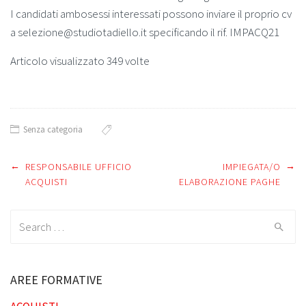
I candidati ambosessi interessati possono inviare il proprio cv
a selezione@studiotadiello.it specificando il rif. IMPACQ21
Articolo visualizzato 349 volte
Senza categoria
←
→
Post
RESPONSABILE UFFICIO
IMPIEGATA/O
ACQUISTI
ELABORAZIONE PAGHE
navigation
Search
for:
AREE FORMATIVE