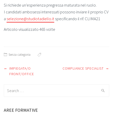
Si richiede un’esperienza pregressa maturata nel ruolo.
I candidati ambosessi interessati possono inviare il proprio CV
a
selezione@studiotadiello.it
specificando il rif. CLIMA21
Articolo visualizzato 465 volte
Senza categoria
←
→
Post
IMPIEGATA/O
COMPLIANCE SPECIALIST
FRONT/OFFICE
navigation
Search
for:
AREE FORMATIVE