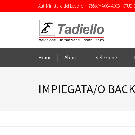
Aut. Ministero del Lavoro n. 7888/MA004.A003 - STUDI
Home
About
Selezione
IMPIEGATA/O BAC