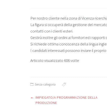
Per nostro cliente nella zona di Vicenza ricerc
La figura si occuperà della gestione del mercat
contatti con i clienti esteri.
Gestirà inoltre gli ordini ai fornitori ed i rapporti
Si richiede ottima conoscenza della lingua ingle
I candidati interessati possono inviare il propri
Articolo visualizzato 606 volte
Senza categoria
←
Post
IMPIEGATO/A PROGRAMMAZIONE DELLA
PRODUZIONE