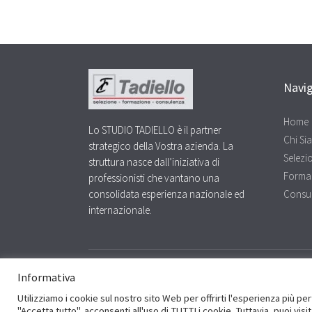
navigation
Navi
Home
Lo STUDIO TADIELLO è il partner
Chi Si
strategico della Vostra azienda. La
Selezi
struttura nasce dall’iniziativa di
Forma
professionisti che vantano una
consolidata esperienza nazionale ed
Consu
internazionale.
Facebook
Twitter
LinkedIn
Informativa
Utilizziamo i cookie sul nostro sito Web per offrirti l'esperienza più p
© 2016 Studio Tadiello - P.Iva e C.F. 03738340235 - cciaa VR 3
"Accetta tutto", acconsenti all'uso di TUTTI i cookie. Tuttavia, puoi vi