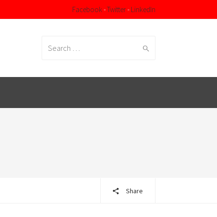
Facebook
-
Twitter
-
LinkedIn
Search
for:
Share