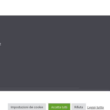
Cookie Policy
Privacy Policy
Site by
Sinapsi Adv
Leggi tutto
Impostazioni dei cookie
Accetta tutti
Rifiuta