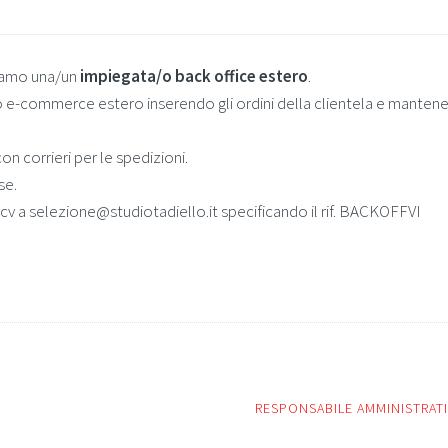
hiamo una/un
impiegata/o back office estero
.
o e-commerce estero inserendo gli ordini della clientela e mantene
 con corrieri per le spedizioni.
se.
o cv a selezione@studiotadiello.it specificando il rif. BACKOFFVI
RESPONSABILE AMMINISTRAT