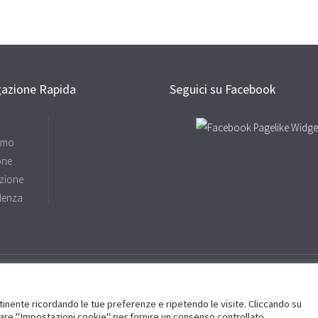
gazione Rapida
Seguici su Facebook
amo
one
zione
lenza
ertinente ricordando le tue preferenze e ripetendo le visite. Cliccando su
61529 - Site by
Sinapsi Adv
sitare "Impostazioni cookie" per fornire un consenso controllato.