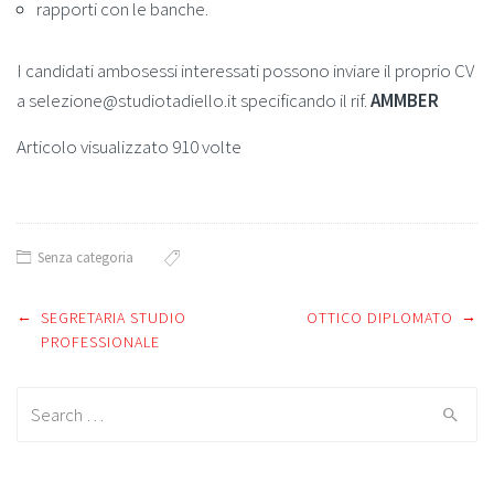
rapporti con le banche.
I candidati ambosessi interessati possono inviare il proprio CV
a selezione@studiotadiello.it specificando il rif.
AMMBER
Articolo visualizzato 910 volte
Senza categoria
←
→
Post
SEGRETARIA STUDIO
OTTICO DIPLOMATO
PROFESSIONALE
navigation
Search
for: