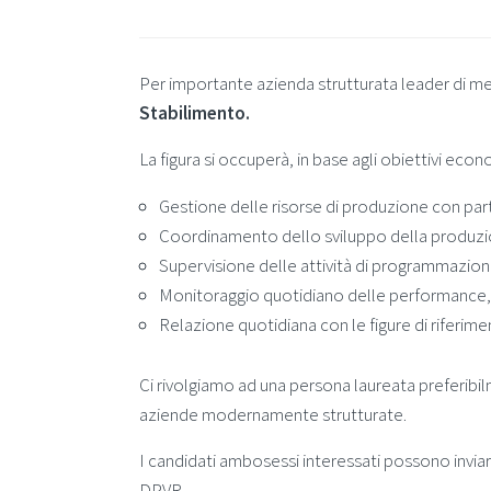
Per importante azienda strutturata leader di me
Stabilimento.
La figura si occuperà, in base agli obiettivi econom
Gestione delle risorse di produzione con par
Coordinamento dello sviluppo della produzion
Supervisione delle attività di programmazione
Monitoraggio quotidiano delle performance, a
Relazione quotidiana con le figure di riferim
Ci rivolgiamo ad una persona laureata preferibi
aziende modernamente strutturate.
I candidati ambosessi interessati possono inviare
DPVR