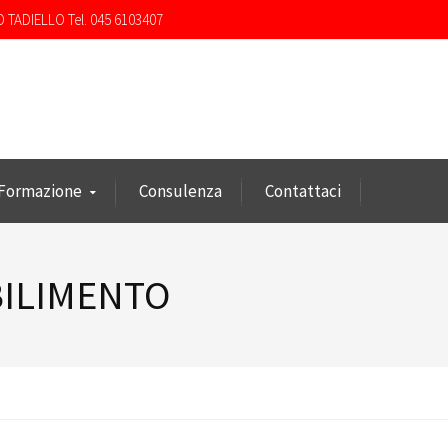
O TADIELLO Tel. 045 6103407
Formazione
Consulenza
Contattaci
BILIMENTO