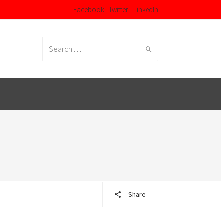
Facebook
-
Twitter
-
LinkedIn
Search
for:
Share