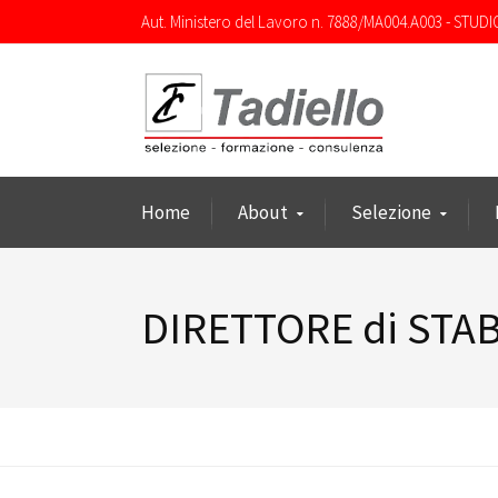
Aut. Ministero del Lavoro n. 7888/MA004.A003 - STUDI
Home
About
Selezione
DIRETTORE di STA