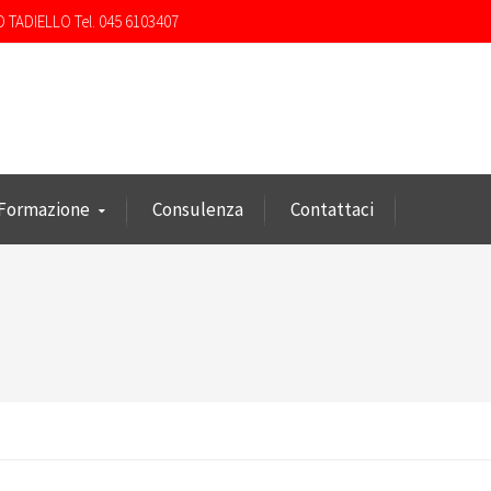
O TADIELLO Tel. 045 6103407
Formazione
Consulenza
Contattaci