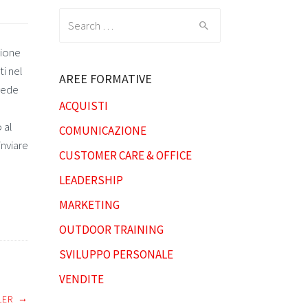
Search
for:
zione
ti nel
AREE FORMATIVE
evede
ACQUISTI
 al
COMUNICAZIONE
inviare
CUSTOMER CARE & OFFICE
LEADERSHIP
MARKETING
OUTDOOR TRAINING
SVILUPPO PERSONALE
VENDITE
→
LER