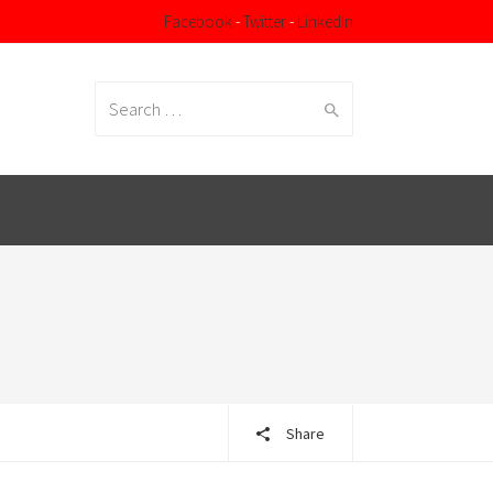
Facebook
-
Twitter
-
LinkedIn
Search
for:
Share