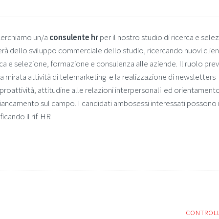
icerchiamo un/a
consulente hr
per il nostro studio di ricerca e sele
perà dello sviluppo commerciale dello studio, ricercando nuovi clien
erca e selezione, formazione e consulenza alle aziende. Il ruolo pr
 una mirata attività di telemarketing e la realizzazione di newsletters
proattività, attitudine alle relazioni interpersonali ed orientamento
affiancamento sul campo. I candidati ambosessi interessati possono 
icando il rif. HR
CONTROL