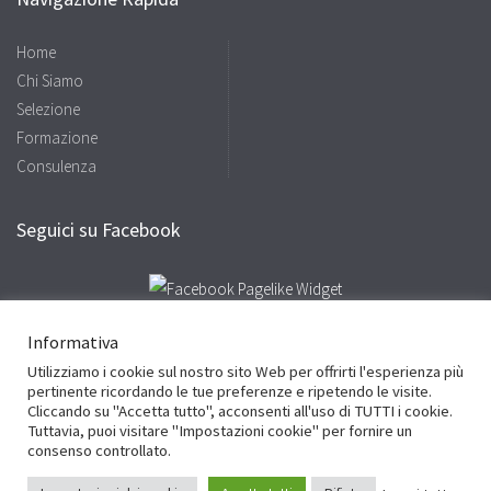
Home
Chi Siamo
Selezione
Formazione
Consulenza
Seguici su Facebook
Informativa
Utilizziamo i cookie sul nostro sito Web per offrirti l'esperienza più
Facebook
Twitter
LinkedIn
pertinente ricordando le tue preferenze e ripetendo le visite.
Cliccando su "Accetta tutto", acconsenti all'uso di TUTTI i cookie.
Cookie Policy
Privacy Policy
Site by
Sinapsi Adv
Tuttavia, puoi visitare "Impostazioni cookie" per fornire un
consenso controllato.
© 2016 Studio Tadiello - P.Iva e C.F. 03738340235 - cciaa VR 361529 - Site by