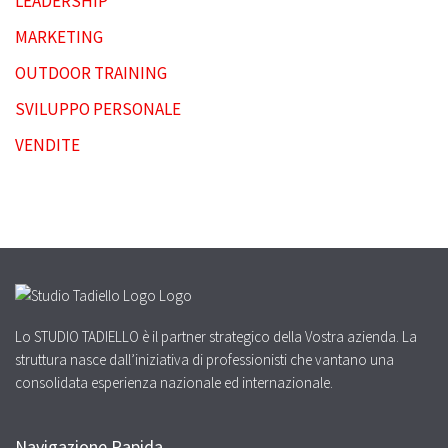
LEADERSHIP
MARKETING
OUTDOOR TRAINING
SVILUPPO PERSONALE
VENDITE
Lo STUDIO TADIELLO è il partner strategico della Vostra azienda. La
struttura nasce dall’iniziativa di professionisti che vantano una
consolidata esperienza nazionale ed internazionale.
Navigazione Rapida