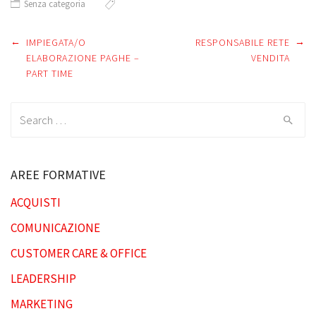
Senza categoria
←
→
Post
IMPIEGATA/O
RESPONSABILE RETE
ELABORAZIONE PAGHE –
VENDITA
PART TIME
navigation
Search
for:
AREE FORMATIVE
ACQUISTI
COMUNICAZIONE
CUSTOMER CARE & OFFICE
LEADERSHIP
MARKETING