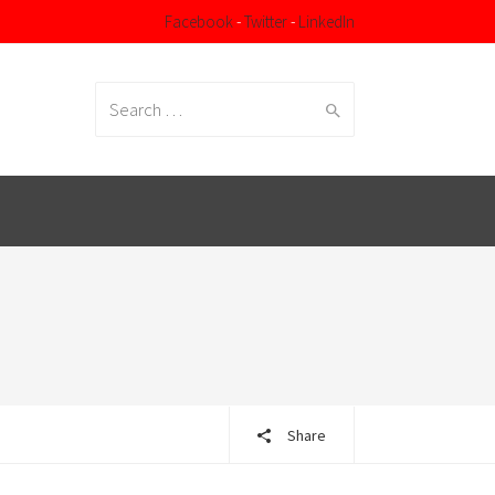
Facebook
-
Twitter
-
LinkedIn
Search
for:
Share