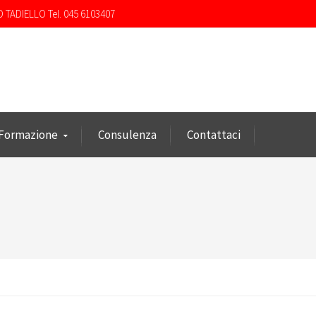
O TADIELLO Tel. 045 6103407
Formazione
Consulenza
Contattaci