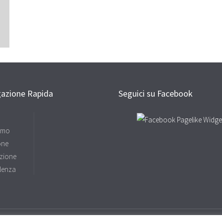
gazione Rapida
Seguici su Facebook
amo
one
zione
lenza