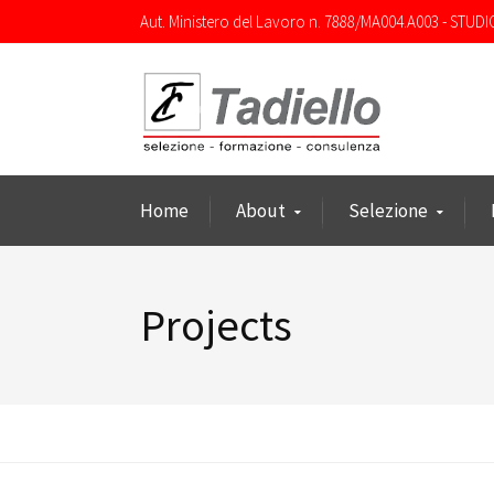
Aut. Ministero del Lavoro n. 7888/MA004.A003 - STUDI
Home
About
Selezione
Projects