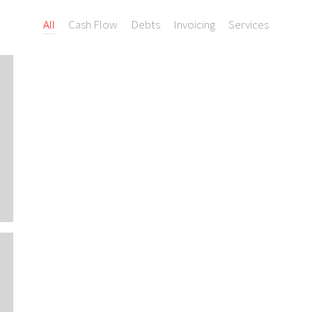
All
Cash Flow
Debts
Invoicing
Services